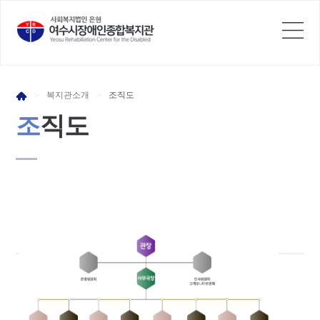
복지관
소개
조
직도
>
>
조
직도