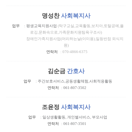
명성찬
사회복지사
업무
: 평생교육지원사업
(탁구교실,교육활동,보치아,토탈공예,플
로깅,문화속으로,가족문화지원팀욕구조사)
장애인가족지원사업
(머리하는날(이미용),일등반점 외식지
원)
연락처
: 070-4866-6375
김순금
간호사
업무
: 주간보호서비스,공동생활체험,사회적응활동
연락처
: 061-807-3502
조윤정
사회복지사
업무
: 일상생활활동, 개인별서비스, 부모사업
연락처
: 061-807-3501