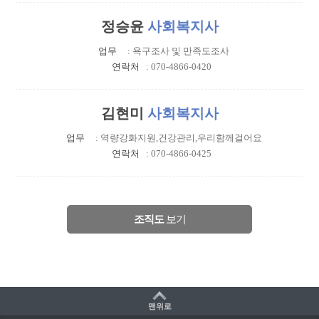
정승윤
사회복지사
업무
: 욕구조사 및 만족도조사
연락처
: 070-4866-0420
김현미
사회복지사
업무
: 역량강화지원,건강관리,우리함께걸어요
연락처
: 070-4866-0425
조직도
보기
맨위로