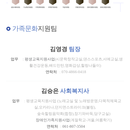
가족문화
지원팀
김영경
팀장
업무
: 평생교육지원사업
(시문학창작교실,댄스스포츠,서예교실,생
활건강운동,배드민턴,영화감상,힐링나들이)
연락처
: 070-4866-0418
김승은
사회복지사
업무
: 평생교육지원사업
(노래교실 및 노래방운영,다목적체육교
실,오카리나,던지면스트라이크(볼링),
숲속힐링음악회(합창),장기와바둑,당구교실)
장애인가족지원사업
(계절학교-겨울,여름학기)
연락처
: 061-807-3504