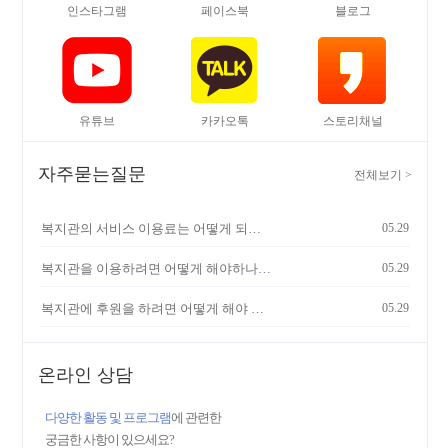
인스타그램
페이스북
블로그
일터 조성을 위해 복지관은 16개 배치기관을 직접 방문
해 장애인일자리사업 담당자에게 혹서기 지원 물품을
전달했다. 또한, 각 기관 담당자들에게 현장에서 땀 흘
리는 참여자들의 온열질환 예방과 철저한 건강관리에
각별히 신경 써 줄 것을 당부하며 기관 간의 협력을 요
청했다.최종순 관장은 "2026년 일자리 참여자분들이 안
유튜브
카카오톡
스토리채널
전을 지키며 일할 수 있도록 매월 다양한 주제로 정기
안전교육을 진행할 계획이며, 현장의 목소리에 귀 기울
자주묻는질문
이며 최선의 지원을 다하겠다"고 밝혔다.여수시장애인
전체보기
>
종합복지관은 지역 장애인들의 자립을 목표로 일자리
사업을 운영하고 있으며, 앞으로도 현장 중심의 지원을
복지관의 서비스 이용료는 어떻게 되나요?
05.29
이어갈 계획이다.출처 : 여수넷통뉴스
(http://www.netongs.com)
복지관을 이용하려면 어떻게 해야하나요?
05.29
복지관에 후원을 하려면 어떻게 해야 하나요?
05.29
온라인 상담
다양한 활동 및 프로그램
에 관련한
궁금한 사항이 있으세요?