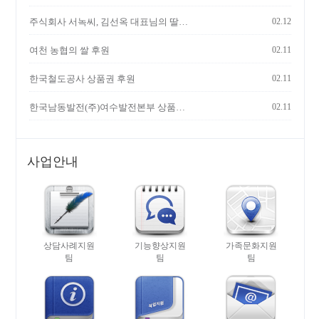
주식회사 서녹씨, 김선옥 대표님의 딸기 모찌 후원
02.12
여천 농협의 쌀 후원
02.11
한국철도공사 상품권 후원
02.11
한국남동발전(주)여수발전본부 상품권 후원
02.11
사업안내
상담사례지원
기능향상지원
가족문화지원
팀
팀
팀