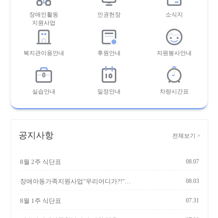
장애인활동
인권헌장
소식지
지원사업
복지관이용안내
후원안내
자원봉사안내
실습안내
일정안내
차량시간표
공지사항
전체보기
>
8월 2주 식단표
08.07
장애아동가족지원사업"우리어디가?!" 참여자 모집
08.03
8월 1주 식단표
07.31