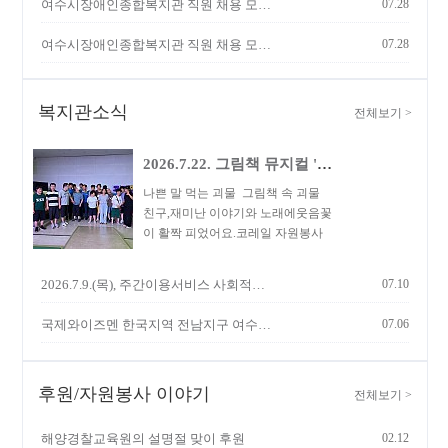
여수시장애인종합복지관 직원 채용 모집 공고(긴급)
07.28
여수시장애인종합복지관 직원 채용 모집 공고(긴급)
07.28
복지관소식
전체보기
>
2026.7.22. 그림책 뮤지컬 '나쁜 말 …
나쁜 말 먹는 괴물 그림책 속 괴물
친구,재미난 이야기와 노래에웃음꽃
이 활짝 피었어요.코레일 자원봉사
자들의 따뜻한 손길과 함께안전하고
즐거웠던 행복한 하루였습니다.​
2026.7.9.(목), 주간이용서비스 사회적응활동 순…
07.10
국제와이즈멘 한국지역 전남지구 여수지방 여수진남클럽, …
07.06
후원/자원봉사 이야기
전체보기
>
해양경찰교육원의 설명절 맞이 후원
02.12