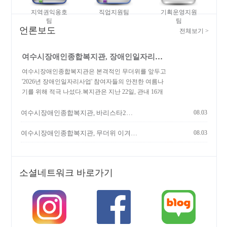
지역권익옹호
직업지원팀
기획운영지원
팀
팀
언론보도
전체보기
>
여수시장애인종합복지관, 장애인일자리사업 혹서기 안전교육…
여수시장애인종합복지관은 본격적인 무더위를 앞두고
'2026년 장애인일자리사업' 참여자들의 안전한 여름나
기를 위해 적극 나섰다.복지관은 지난 22일, 관내 16개
배치기관에서 근무 중인 일자리 참여자들을 대상으로
‘폭염 대비 안전교육’을 실시했다. 이번 교육은 연일 이
여수시장애인종합복지관, 바리스타2급 자격증 취득... …
08.03
어지는 폭염 속에서도 성실하게 근무하는 참여자들이
온열질환을 예방하고 건강을 지킬 수 있도록 지원하고
여수시장애인종합복지관, 무더위 이겨낼 건강 한 상 전달
08.03
자 마련됐다.특히, 이날 안전교육은 사회복지법인 은현
의 지원이 더해져 그 의미를 더했다. 참여자들의 기력
보충을 위한 든든한 점심 식사와 간식이 제공되었으며,
소셜네트워크 바로가기
출퇴근길 더위를 식혀줄 보냉 텀블러와 휴대용 선풍기
등 맞춤형 혹서기 물품이 배부되어 참여자들로부터 큰
호응을 얻었다. 물품을 전달받은 한 참여자는 " 푹푹 찌
는 더위에 출퇴근길이 많이 힘들었는데, 꼭 필요한 물품
을 세심하게 챙겨주셔서 올여름은 거뜬하게 보낼 수 있
을 것 같다"며 환한 미소를 지었다.아울러, 28일 안전한