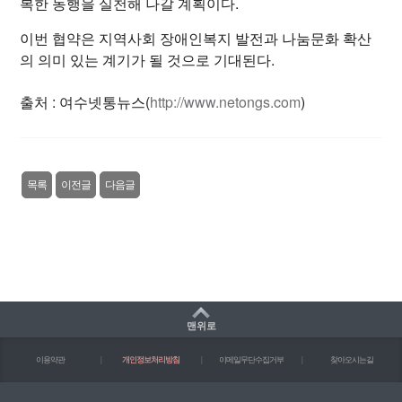
복한 동행을 실천해 나갈 계획이다.
이번 협약은 지역사회 장애인복지 발전과 나눔문화 확산
의 의미 있는 계기가 될 것으로 기대된다.
출처 : 여수넷통뉴스(
http://www.netongs.com
)
목록
이전글
다음글
맨위로
이용약관
|
개인정보처리방침
|
이메일무단수집거부
|
찾아오시는길