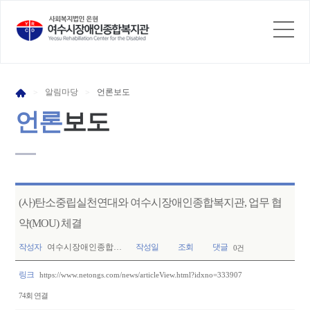
알림
마당
언론
보도
>
>
언론
보도
(사)탄소중립실천연대와 여수시장애인종합복지관, 업무 협
약(MOU) 체결
작성자
여수시장애인종합…
작성일
조회
댓글
0건
링크
https://www.netongs.com/news/articleView.html?idxno=333907
74회 연결