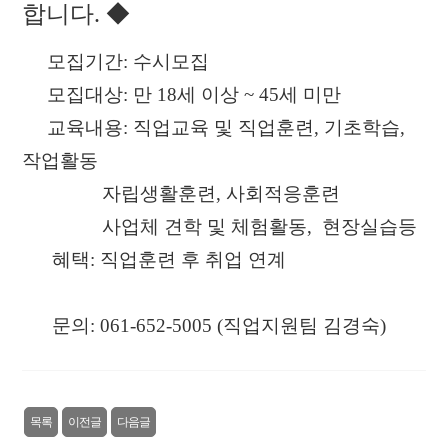
합니다. ◆
모집기간: 수시모집
모집대상: 만 18세 이상 ~ 45세 미만
교육내용: 직업교육 및 직업훈련, 기초학습,
작업활동
자립생활훈련, 사회적응훈련
사업체 견학 및 체험활동, 현장실습등
혜택: 직업
훈련 후 취업 연계
문의: 061-652-5005 (직업지원팀 김경숙)
목록
이전글
다음글