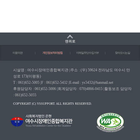
맨위로
이용약관
|
개인정보처리방침
|
이메일무단수집거부
|
찾아오시는길
시설명 : 여수시장애인종합복지관
|
주소 : (우) 59624 전라남도 여수시 만
성로 173(미평동)
T : 061)652-5005
|
F : 061)652-5432
|
E-mail : ys5432@hanmail.net
후원담당자 : 061)652-5006
|
회계담당자 : 070)4866-0415
|
활동보조 담당자
: 061)652-5055
COPYRIGHT (C) YSSUPPORT. ALL RIGHTS RESERVED.
마크(WA인증마크)