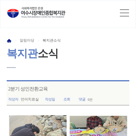
알림
마당
복지관
소식
>
>
복지관
소식
2분기 성인전환교육
작성자
언어치료실
작성일
조회
댓글
0건