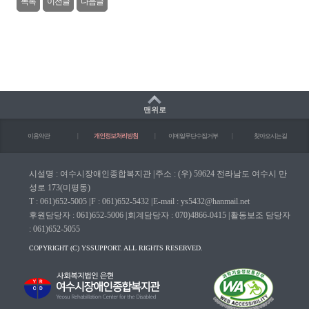
목록
이전글
다음글
맨위로
이용약관
|
개인정보처리방침
|
이메일무단수집거부
|
찾아오시는길
시설명 : 여수시장애인종합복지관
|
주소 : (우) 59624 전라남도 여수시 만
성로 173(미평동)
T : 061)652-5005
|
F : 061)652-5432
|
E-mail : ys5432@hanmail.net
후원담당자 : 061)652-5006
|
회계담당자 : 070)4866-0415
|
활동보조 담당자
: 061)652-5055
COPYRIGHT (C) YSSUPPORT. ALL RIGHTS RESERVED.
마크(WA인증마크)