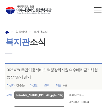
알림
마당
복지관
소식
>
>
복지관
소식
2026.4.28. 주간이용서비스 역량강화지원 여수베리딸기체험
농장 "딸기 딸기"
작성자
정승윤
작성일
조회
댓글
0건
파일
16회 다운로드
KakaoTalk_20260430_092633415.jpg
(722.8K)
2026-04-30 10:00:48