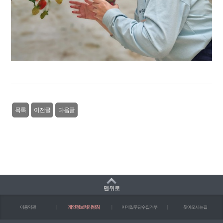
목록
이전글
다음글
맨위로
이용약관
|
개인정보처리방침
|
이메일무단수집거부
|
찾아오시는길