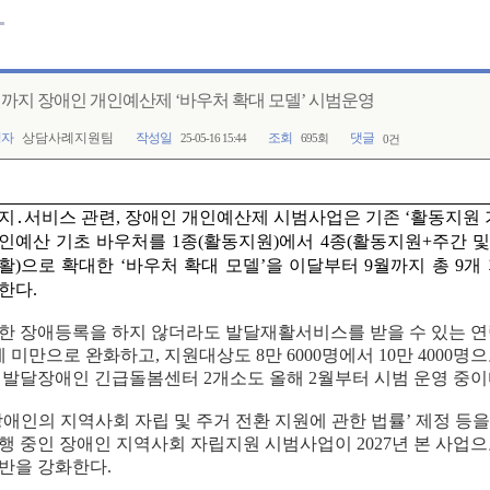
월까지 장애인 개인예산제 ‘바우처 확대 모델’ 시범운영
성자
상담사례지원팀
작성일
조회
댓글
25-05-16 15:44
695회
0건
지
․
서비스 관련
,
장애인 개인예산제 시범사업은 기존
‘
활동지원 
인예산 기초 바우처를
1
종
(
활동지원
)
에서
4
종
(
활동지원
+
주간 및
활
)
으로 확대한
‘
바우처 확대 모델
’
을 이달부터
9
월까지 총
9
개
한다
.
한 장애등록을 하지 않더라도 발달재활서비스를 받을 수 있는 
세 미만으로 완화하고
,
지원대상도
8
만
6000
명에서
10
만
4000
명으
 발달장애인 긴급돌봄센터
2
개소도 올해
2
월부터 시범 운영 중
애인의 지역사회 자립 및 주거 전환 지원에 관한 법률
’
제정 등을
행 중인 장애인 지역사회 자립지원 시범사업이
2027
년 본 사업으
반을 강화한다
.