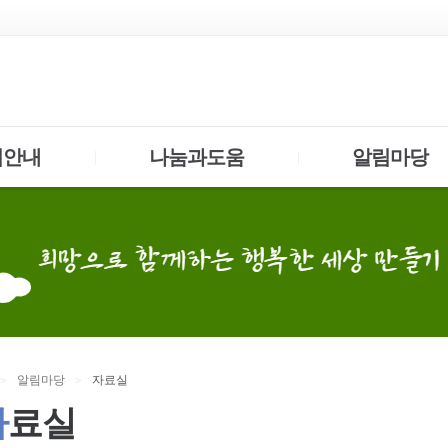
업안내
나눔과도움
알림마당
|
|
알림
마당
자
료실
>
>
자
료실