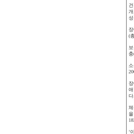
건
개
성
장
(
보
충
소
20
장
애
다
체
을
18
‘