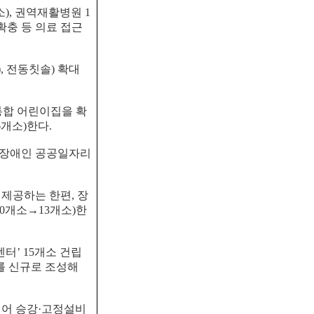
소
),
권역재활병원
1
확충 등 의료 접근
),
전동칫솔
)
확대
통합 어린이집을 확
6
개소
)
한다
.
장애인 공공일자리
 제공하는 한편
,
장
0
개소
→
13
개소
)
한
센터
’ 15
개소 건립
를 신규로 조성해
어 승강
·
고정설비