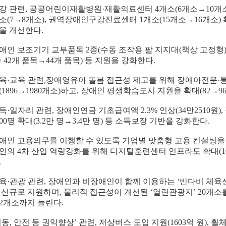
강 관련
,
공공어린이재활병원
·
재활의료센터
4
개소
(6
개소
→
10
개
소
(7
→
8
개소
),
권역장애인구강진료센터
1
개소
(15
개소
→
16
개소
)
을 개선한다
.
애인 보조기기 교부품목
2
종
(
수동 조작용 팔 지지대
(
책상 고정형
총
42
개 품목
→
44
개 품목
)
등 지원을 강화한다
.
육
·
교육 관련
,
장애영유아 돌봄 접근성 제고를 위해 장애아전문
·
(1896
→
1980
개소
)
하고
,
장애인 평생학습도시 지원을 확대
(82
→
9
득
·
일자리 관련
,
장애인연금 기초급여액
2.3%
인상
(34
만
2510
원
),
00
명 확대
(3.2
만 명
→
3.4
만 명
)
등 소득보장 기반을 강화한다
.
애인 고용의무를 이행할 수 있도록 기업별 맞춤형 고용 컨설팅을
인의
4
차 산업 역량강화를 위해 디지털훈련센터 인프라도 확대
(1
.
육
·
관광 관련
,
장애인과 비장애인이 함께 이용하는
‘
반다비 체육
 신규로 지원하며
,
물리적 접근성이 개선된
‘
열린관광지
’ 20
개소
2
개소까지 늘린다
.
이동
,
안전 등 권익향상
’
관련
,
저상버스 도입 지원
(1603
억 원
),
휠체