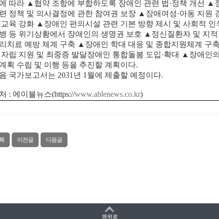
에 따라
▲
협약 조항에 부합하도록 장애인 관련 법
·
정책 개선
▲
련 정책 및 의사결정에 관한 참여권 보장
▲
장애여성
·
아동 지원 
 교육 강화
▲
장애인 편의시설 관련 기본 방향 제시 및 사회적 인
병 등 위기상황에서 장애인의 생명권 보호
▲
정신질환자 및 지
리치료 예방 체계 구축
▲
장애인 학대 대응 및 종합지원체계 구
 자립 지원 및 최중증 발달장애인 통합돌봄 도입
·
확대
▲
장애인의
계획 수립 및 이행 등을 추진할 계획이다
.
음 국가보고서는
2031
년
1
월에 제출할 예정이다
.
처
:
에이블뉴스
(https://
www.ablenews.co.kr
)
록
이전글
다음글
맨위로