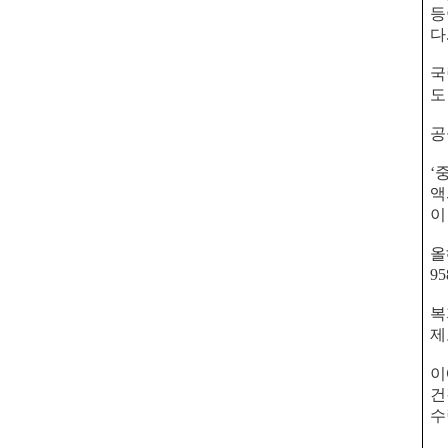
등
다
국
도
공
‘
액
올
95
복
제
이
건
수