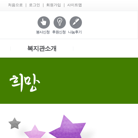
처음으로
|
로그인
|
회원가입
|
사이트맵
봉사신청
후원신청
나눔후기
복지관소개
|
|