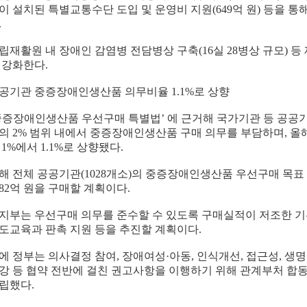
이 설치된 특별교통수단 도입 및 운영비 지원
(649
억 원
)
등을 통
.
립재활원 내 장애인 감염병 전담병상 구축
(16
실
28
병상 규모
)
등
 강화한다
.
공기관 중증장애인생산품 의무비율
1.1%
로 상향
중증장애인생산품 우선구매 특별법
’
에 근거해 국가기관 등 공공
의
2%
범위 내에서 중증장애인생산품 구매 의무를 부담하며
,
올
이
1%
에서
1.1%
로 상향됐다
.
해 전체 공공기관
(1028
개소
)
의 중증장애인생산품 우선구매 목표
82
억 원을 구매할 계획이다
.
지부는 우선구매 의무를 준수할 수 있도록 구매실적이 저조한 기
도교육과 판촉 지원 등을 추진할 계획이다
.
에 정부는 의사결정 참여
,
장애여성
·
아동
,
인식개선
,
접근성
,
생명
강 등 협약 전반에 걸친 권고사항을 이행하기 위해 관계부처 합
립했다
.