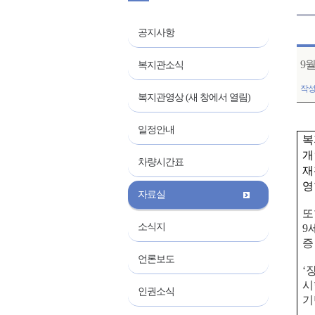
공지사항
9
복지관소식
작
복지관영상 (새 창에서 열림)
일정안내
복
개
차량시간표
재
영
자료실
또
소식지
9
증
언론보도
‘
장
시
인권소식
기