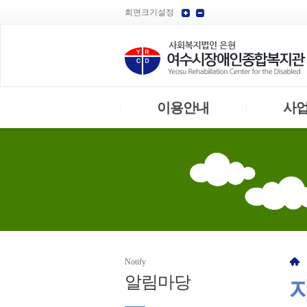
회면크기설정
이용안내
사
|
|
Notify
알림
마당