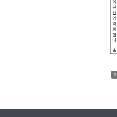
이
관
선
염
격
회
합
다
출
목