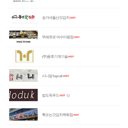
송가네돌산갓김치
뚜레쥬르 여수미평점
(주)용호기계기술
시니맘 bapcafe
밥도둑푸드
톡쏘는갓김치백화점