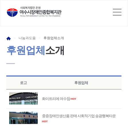
나눔과
도움
후원업체
소개
>
>
후원업체
소개
로고
후원업체
화이트리에 여수점
중증장애인생산품 판매 사회적기업 송광행복타운