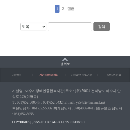
1
2
맨끝
검색
맨위로
이용약관
|
개인정보처리방침
|
이메일무단수집거부
|
찾아오시는길
시설명 : 여수시장애인종합복지관
|
주소 : (우) 59624 전라남도 여수시 만
성로 173(미평동)
T : 061)652-5005
|
F : 061)652-5432
|
E-mail : ys5432@hanmail.net
후원담당자 : 061)652-5006
|
회계담당자 : 070)4866-0415
|
활동보조 담당자
: 061)652-5055
COPYRIGHT (C) YSSUPPORT. ALL RIGHTS RESERVED.