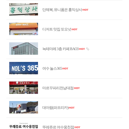
단체복, 유니폼은 홍익상사
디저트 맛집 또오넛
녹테마레 3층 카페 BAO3
여수 놀스365
마르꾸파리전남대점
대아팜(파프리카)
뚜레쥬르 여수웅천점