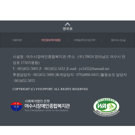
맨위로
이용약관
|
개인정보처리방침
|
이메일무단수집거부
|
찾아오시는길
시설명 : 여수시장애인종합복지관
|
주소 : (우) 59624 전라남도 여수시 만
성로 173(미평동)
T : 061)652-5005
|
F : 061)652-5432
|
E-mail : ys5432@hanmail.net
후원담당자 : 061)652-5006
|
회계담당자 : 070)4866-0415
|
활동보조 담당자
: 061)652-5055
COPYRIGHT (C) YSSUPPORT. ALL RIGHTS RESERVED.
마크(WA인증마크)