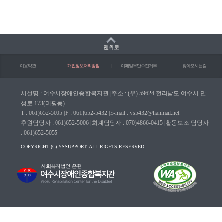
맨위로
이용약관
|
개인정보처리방침
|
이메일무단수집거부
|
찾아오시는길
시설명 : 여수시장애인종합복지관
|
주소 : (우) 59624 전라남도 여수시 만
성로 173(미평동)
T : 061)652-5005
|
F : 061)652-5432
|
E-mail : ys5432@hanmail.net
후원담당자 : 061)652-5006
|
회계담당자 : 070)4866-0415
|
활동보조 담당자
: 061)652-5055
COPYRIGHT (C) YSSUPPORT. ALL RIGHTS RESERVED.
마크(WA인증마크)