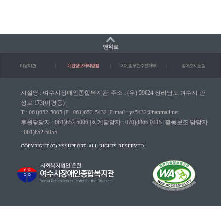
맨위로
이용약관
|
개인정보처리방침
|
이메일무단수집거부
|
찾아오시는길
시설명 : 여수시장애인종합복지관
|
주소 : (우) 59624 전라남도 여수시 만
성로 173(미평동)
T : 061)652-5005
|
F : 061)652-5432
|
E-mail : ys5432@hanmail.net
후원담당자 : 061)652-5006
|
회계담당자 : 070)4866-0415
|
활동보조 담당자
: 061)652-5055
COPYRIGHT (C) YSSUPPORT. ALL RIGHTS RESERVED.
마크(WA인증마크)