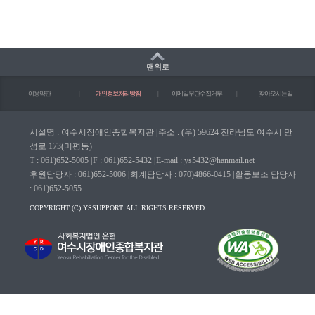
맨위로
이용약관
|
개인정보처리방침
|
이메일무단수집거부
|
찾아오시는길
시설명 : 여수시장애인종합복지관
|
주소 : (우) 59624 전라남도 여수시 만
성로 173(미평동)
T : 061)652-5005
|
F : 061)652-5432
|
E-mail : ys5432@hanmail.net
후원담당자 : 061)652-5006
|
회계담당자 : 070)4866-0415
|
활동보조 담당자
: 061)652-5055
COPYRIGHT (C) YSSUPPORT. ALL RIGHTS RESERVED.
마크(WA인증마크)