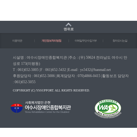
맨위로
이용약관
|
개인정보처리방침
|
이메일무단수집거부
|
찾아오시는길
시설명 : 여수시장애인종합복지관
|
주소 : (우) 59624 전라남도 여수시 만
성로 173(미평동)
T : 061)652-5005
|
F : 061)652-5432
|
E-mail : ys5432@hanmail.net
후원담당자 : 061)652-5006
|
회계담당자 : 070)4866-0415
|
활동보조 담당자
: 061)652-5055
COPYRIGHT (C) YSSUPPORT. ALL RIGHTS RESERVED.
마크(WA인증마크)