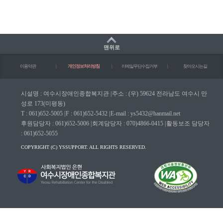
맨위로
이용약관
|
개인정보처리방침
|
이메일무단수집거부
|
찾아오시는길
시설명 : 여수시장애인종합복지관
|
주소 : (우) 59624 전라남도 여수시 만
성로 173(미평동)
T : 061)652-5005
|
F : 061)652-5432
|
E-mail : ys5432@hanmail.net
후원담당자 : 061)652-5006
|
회계담당자 : 070)4866-0415
|
활동보조 담당자
: 061)652-5055
COPYRIGHT (C) YSSUPPORT. ALL RIGHTS RESERVED.
마크(WA인증마크)