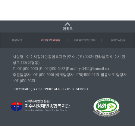
맨위로
이용약관
|
개인정보처리방침
|
이메일무단수집거부
|
찾아오시는길
시설명 : 여수시장애인종합복지관
|
주소 : (우) 59624 전라남도 여수시 만
성로 173(미평동)
T : 061)652-5005
|
F : 061)652-5432
|
E-mail : ys5432@hanmail.net
후원담당자 : 061)652-5006
|
회계담당자 : 070)4866-0415
|
활동보조 담당자
: 061)652-5055
COPYRIGHT (C) YSSUPPORT. ALL RIGHTS RESERVED.
마크(WA인증마크)