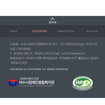
맨위로
이용약관
|
개인정보처리방침
|
이메일무단수집거부
|
찾아오시는길
시설명 : 여수시장애인종합복지관
|
주소 : (우) 59624 전라남도 여수시 만
성로 173(미평동)
T : 061)652-5005
|
F : 061)652-5432
|
E-mail : ys5432@hanmail.net
후원담당자 : 061)652-5006
|
회계담당자 : 070)4866-0415
|
활동보조 담당자
: 061)652-5055
COPYRIGHT (C) YSSUPPORT. ALL RIGHTS RESERVED.
마크(WA인증마크)