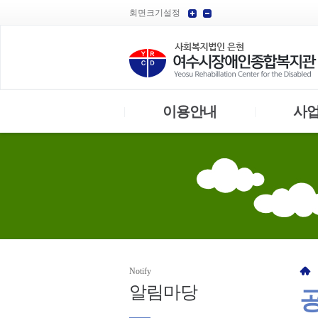
회면크기설정
이용안내
사
|
|
Notify
알림
마당