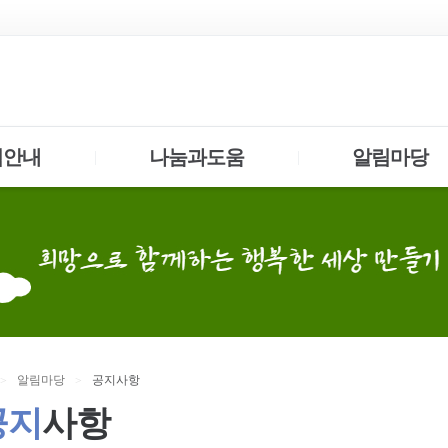
업안내
나눔과도움
알림마당
|
|
알림
마당
공지
사항
>
>
공지
사항