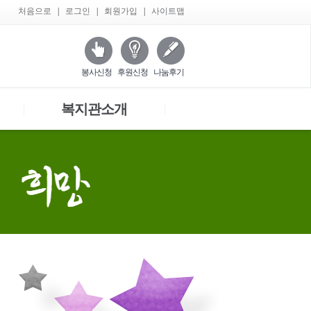
처음으로
|
로그인
|
회원가입
|
사이트맵
봉사신청
후원신청
나눔후기
복지관소개
|
|