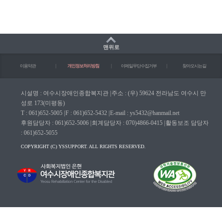
맨위로
이용약관
|
개인정보처리방침
|
이메일무단수집거부
|
찾아오시는길
시설명 : 여수시장애인종합복지관
|
주소 : (우) 59624 전라남도 여수시 만
성로 173(미평동)
T : 061)652-5005
|
F : 061)652-5432
|
E-mail : ys5432@hanmail.net
후원담당자 : 061)652-5006
|
회계담당자 : 070)4866-0415
|
활동보조 담당자
: 061)652-5055
COPYRIGHT (C) YSSUPPORT. ALL RIGHTS RESERVED.
마크(WA인증마크)