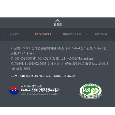
맨위로
이용약관
|
개인정보처리방침
|
이메일무단수집거부
|
찾아오시는길
시설명 : 여수시장애인종합복지관
|
주소 : (우) 59624 전라남도 여수시 만
성로 173(미평동)
T : 061)652-5005
|
F : 061)652-5432
|
E-mail : ys5432@hanmail.net
후원담당자 : 061)652-5006
|
회계담당자 : 070)4866-0415
|
활동보조 담당자
: 061)652-5055
COPYRIGHT (C) YSSUPPORT. ALL RIGHTS RESERVED.
마크(WA인증마크)