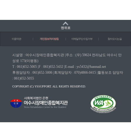
맨위로
이용약관
|
개인정보처리방침
|
이메일무단수집거부
|
찾아오시는길
시설명 : 여수시장애인종합복지관
|
주소 : (우) 59624 전라남도 여수시 만
성로 173(미평동)
T : 061)652-5005
|
F : 061)652-5432
|
E-mail : ys5432@hanmail.net
후원담당자 : 061)652-5006
|
회계담당자 : 070)4866-0415
|
활동보조 담당자
: 061)652-5055
COPYRIGHT (C) YSSUPPORT. ALL RIGHTS RESERVED.
마크(WA인증마크)