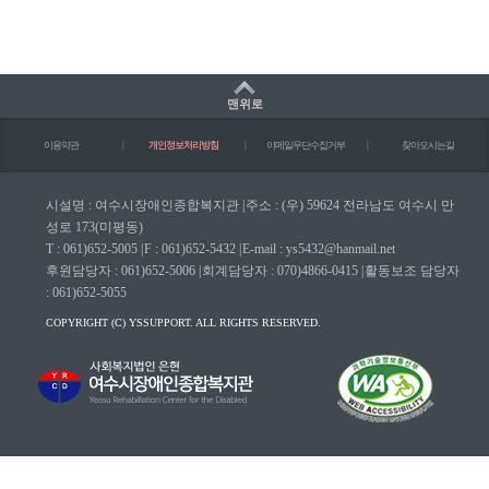
맨위로
이용약관
|
개인정보처리방침
|
이메일무단수집거부
|
찾아오시는길
시설명 : 여수시장애인종합복지관
|
주소 : (우) 59624 전라남도 여수시 만
성로 173(미평동)
T : 061)652-5005
|
F : 061)652-5432
|
E-mail : ys5432@hanmail.net
후원담당자 : 061)652-5006
|
회계담당자 : 070)4866-0415
|
활동보조 담당자
: 061)652-5055
COPYRIGHT (C) YSSUPPORT. ALL RIGHTS RESERVED.
마크(WA인증마크)