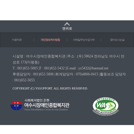
맨위로
이용약관
|
개인정보처리방침
|
이메일무단수집거부
|
찾아오시는길
시설명 : 여수시장애인종합복지관
|
주소 : (우) 59624 전라남도 여수시 만
성로 173(미평동)
T : 061)652-5005
|
F : 061)652-5432
|
E-mail : ys5432@hanmail.net
후원담당자 : 061)652-5006
|
회계담당자 : 070)4866-0415
|
활동보조 담당자
: 061)652-5055
COPYRIGHT (C) YSSUPPORT. ALL RIGHTS RESERVED.
마크(WA인증마크)