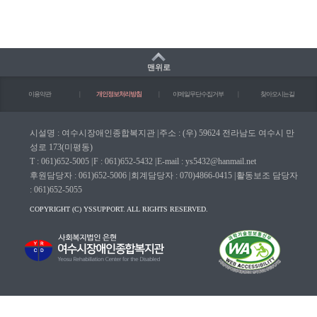
맨위로
이용약관
|
개인정보처리방침
|
이메일무단수집거부
|
찾아오시는길
시설명 : 여수시장애인종합복지관
|
주소 : (우) 59624 전라남도 여수시 만
성로 173(미평동)
T : 061)652-5005
|
F : 061)652-5432
|
E-mail : ys5432@hanmail.net
후원담당자 : 061)652-5006
|
회계담당자 : 070)4866-0415
|
활동보조 담당자
: 061)652-5055
COPYRIGHT (C) YSSUPPORT. ALL RIGHTS RESERVED.
마크(WA인증마크)