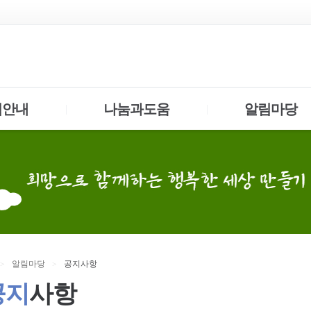
업안내
나눔과도움
알림마당
|
|
알림
마당
공지
사항
>
>
공지
사항