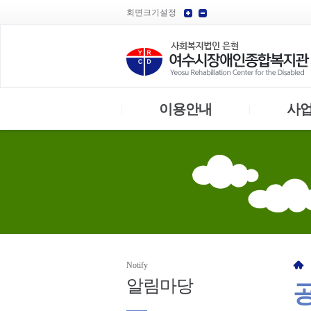
회면크기설정
이용안내
사
|
|
Notify
알림
마당