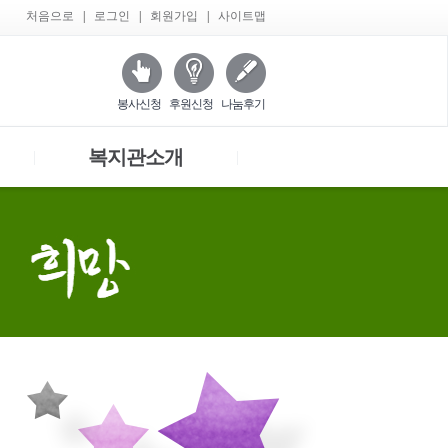
처음으로
|
로그인
|
회원가입
|
사이트맵
봉사신청
후원신청
나눔후기
복지관소개
|
|